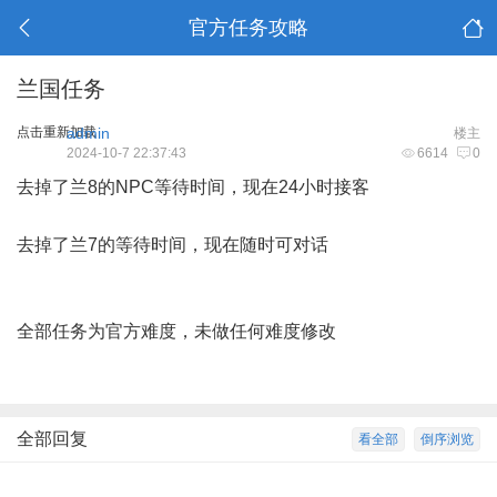
官方任务攻略
兰国任务
点击重新加载
admin
楼主
2024-10-7 22:37:43
6614
0
去掉了兰8的NPC等待时间，现在24小时接客
去掉了兰7的等待时间，现在随时可对话
全部任务为官方难度，未做任何难度修改
全部回复
看全部
倒序浏览